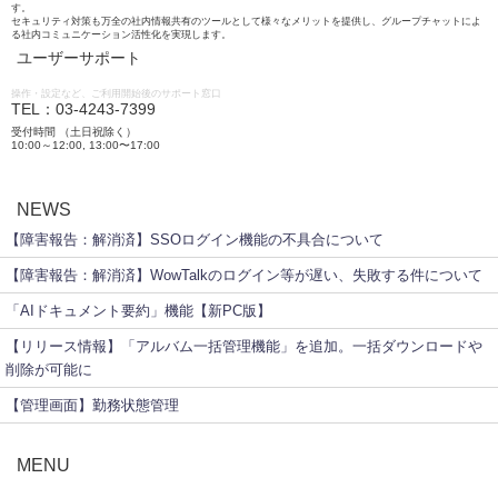
す。
セキュリティ対策も万全の社内情報共有のツールとして様々なメリットを提供し、グループチャットによ
る社内コミュニケーション活性化を実現します。
ユーザーサポート
操作・設定など、ご利用開始後のサポート窓口
TEL：03-4243-7399
受付時間 （土日祝除く）
10:00～12:00, 13:00〜17:00
NEWS
【障害報告：解消済】SSOログイン機能の不具合について
【障害報告：解消済】WowTalkのログイン等が遅い、失敗する件について
「AIドキュメント要約」機能【新PC版】
【リリース情報】「アルバム一括管理機能」を追加。一括ダウンロードや
削除が可能に
【管理画面】勤務状態管理
MENU