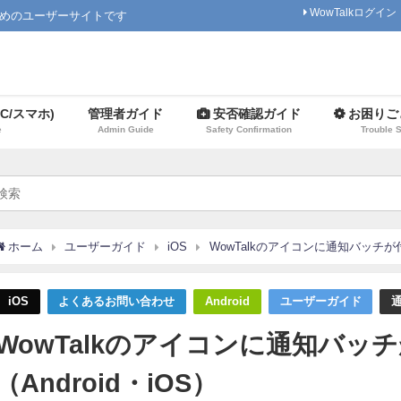
WowTalkログイン
ためのユーザーサイトです
C/スマホ)
管理者ガイド
安否確認ガイド
お困りご
e
Admin Guide
Safety Confirmation
Trouble 
ホーム
ユーザーガイド
iOS
WowTalkのアイコンに通知バッチが付か
iOS
よくあるお問い合わせ
Android
ユーザーガイド
WowTalkのアイコンに通知バッ
（Android・iOS）