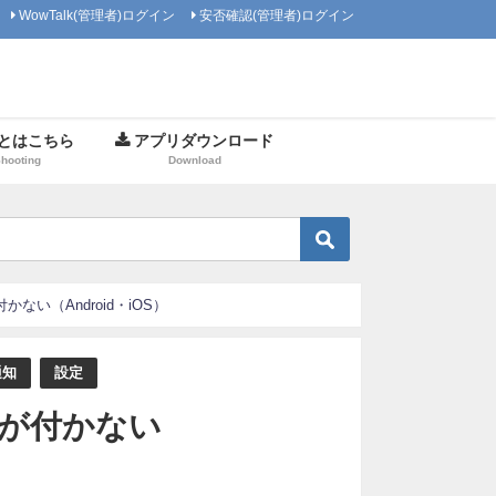
WowTalk(管理者)ログイン
安否確認(管理者)ログイン
とはこちら
アプリダウンロード
Shooting
Download
ない（Android・iOS）
通知
設定
チが付かない