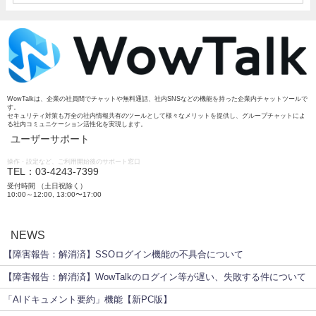
WowTalkは、企業の社員間でチャットや無料通話、社内SNSなどの機能を持った企業内チャットツールで
す。
セキュリティ対策も万全の社内情報共有のツールとして様々なメリットを提供し、グループチャットによ
る社内コミュニケーション活性化を実現します。
ユーザーサポート
操作・設定など、ご利用開始後のサポート窓口
TEL：03-4243-7399
受付時間 （土日祝除く）
10:00～12:00, 13:00〜17:00
NEWS
【障害報告：解消済】SSOログイン機能の不具合について
【障害報告：解消済】WowTalkのログイン等が遅い、失敗する件について
「AIドキュメント要約」機能【新PC版】