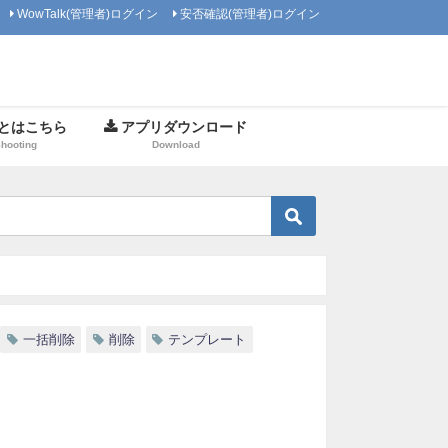
WowTalk(管理者)ログイン
安否確認(管理者)ログイン
とはこちら
アプリダウンロード
Shooting
Download
一括削除
削除
テンプレート