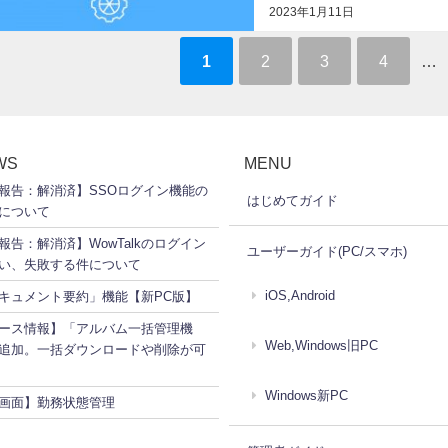
2023年1月11日
1
2
3
4
…
WS
MENU
報告：解消済】SSOログイン機能の
はじめてガイド
について
報告：解消済】WowTalkのログイン
ユーザーガイド(PC/スマホ)
い、失敗する件について
iOS,Android
ドキュメント要約」機能【新PC版】
ース情報】「アルバム一括管理機
Web,Windows旧PC
追加。一括ダウンロードや削除が可
Windows新PC
画面】勤務状態管理