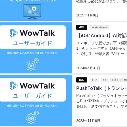
確認する必要があります。 他
先確認通知機能より優先されま
未読の状態で、ア...
2025年1月9日
iOS
normal-priority-posts
【iOS/ Android】AI対
スマホアプリ版では以下３種類
1 AIとトークする（AIチャ
ムで利用：登録文書でAIトーク
利用には、管理画面での「許可」が必要
2024年5月31日
iOS
トーク
iOS
トランシーバー機能
PushToTalk（トラン
PushToTalk（プッシュ
るPushToTalk（プッシ
を録音、送受信することができ
を相手に送信します。 届いた
2023年11月6日