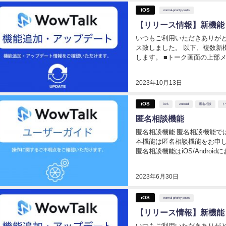
iOS
normal-priority-posts
【リリース情報】新機能
いつもご利用いただきありがとう
ス致しました。 以下、複数新
します。 ■トーク画面の上部メニューから該当トーク内のメッセージ内容を検索を
出来る入口を追加 ■トークごと
に...
2023年10月13日
iOS
iOS
Android
匿名相談
ト
匿名相談機能
匿名相談機能 匿名相談機能で
本機能は匿名相談機能をお申し
匿名相談機能はiOS/Android
利用いただけます
2023年6月30日
iOS
normal-priority-posts
【リリース情報】新機能
いつもご利用いただきありがと