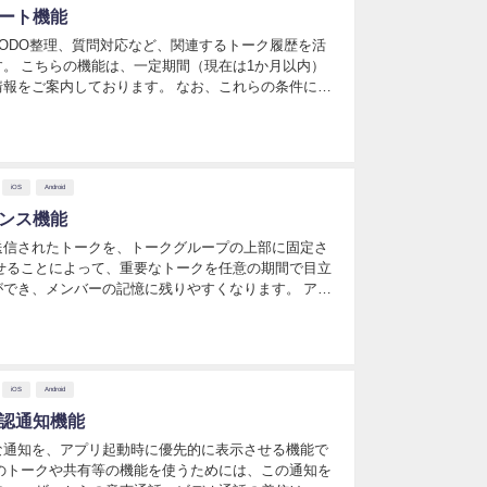
サポート機能
TODO整理、質問対応など、関連するトーク履歴を活
。 こちらの機能は、一定期間（現在は1か月以内）
報をご案内しております。 なお、これらの条件につ
合わせて最適化してまいります。 AIサポート 各トー
iOS
Android
ナウンス機能
送信されたトークを、トークグループの上部に固定さ
せることによって、重要なトークを任意の期間で目立
でき、メンバーの記憶に残りやすくなります。 アナ
リ版のみ対応しています。 アナウンスする アナウン
iOS
Android
先確認通知機能
な通知を、アプリ起動時に優先的に表示させる機能で
のトークや共有等の機能を使うためには、この通知を