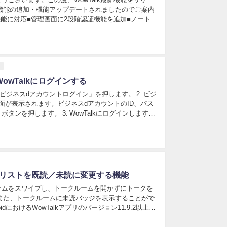
機能の追加・機能アップデートされましたのでご案内
機能に対応■管理画面に2段階認証機能を追加■ノート機
のままノートとして作成できる機能を追加■絵文字リア
owTalkにログインする
面>「ビジネスdアカウントログイン」を押します。 2. ビジ
面が表示されます。ビジネスdアカウントのID、パス
タンを押します。 3. WowTalkにログインします。
owTalk...
】トークリストを既読／未読に変更する機能
ームをスワイプし、トークルームを開かずにトークを
また、トークルームに未読バッジを表示することがで
oidにおけるWowTalkアプリのバージョン11.9.2以上か
スト画面からトークを既読にする 1. ...