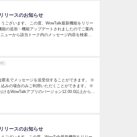
リリースのお知らせ
ございます。 この度、WowTalk最新機能をリリー
機能の追加・機能アップデートされましたのでご案内
の通知音変更機能に対応 ■ノート文字数を2000文字
ーク
は匿名でメッセージを送受信することができます。 ※
込みの場合のみご利用いただくことができます。 ※
におけるWowTalkアプリのバージョン12.00.0以上からご
。 匿名相談を作成する 1. 画面下部「ツール...
リリースのお知らせ
うございます。この度、WowTalk最新機能をリリー