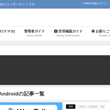
WowTalkログイン
ためのユーザーサイトです
C/スマホ)
管理者ガイド
安否確認ガイド
お困りご
e
Admin Guide
Safety Confirmation
Trouble 
Androidの記事一覧
iOS
トーク
メッセージ
AI