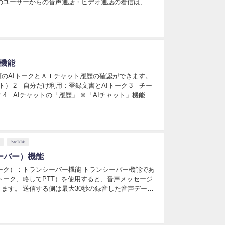
のユーザーからの音声通話・ビデオ通話の着信は、優
す。 通知の操作・見方 管理者からの優先確認通知が
話機能
のAIトークとＡＩチャット履歴の確認ができます。
ット） 2 自分だけ利用：登録文書とAIトーク 3 チー
 4 AIチャットの「履歴」 ※「AIチャット」機能ご
です。 https://suppo...
PushToTalk
シーバー）機能
トゥトーク）：トランシーバー機能 トランシーバー機能であ
ュトゥトーク、略してPTT）を使用すると、音声メッセージ
ます。 送信する側は最大30秒の録音した音声データ
音声は自動的に再生され、特別な操作は必要あ...