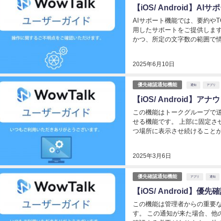
【iOS/ Android】AI
AIサポート機能では、要約や
用したサポートをご提供します
かつ、所定の文字数の範囲で情
いては、今後お客様のニーズに
ク内に「A...
2025年6月10日
優先確認通知機能
通知
アプリ
【iOS/ Android】ア
この機能はトークグループで
せる機能です。 上部に固定さ
つ場所に表示させ続けることが
ウンス機能は現在モバイルアプ
ス機能は以下のよ...
2025年3月6日
優先確認通知機能
アプリ
通知
【iOS/ Android】優
この機能は管理者からの重要
す。 この通知が来た場合、他