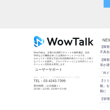
NE
【障害
不具合
WowTalkは、企業の社員間でチャットや無料通話、社内
SNSなどの機能を持った企業内チャットツールです。
セキュリティ対策も万全の社内情報共有のツールとして様々
【障害
なメリットを提供し、グループチャットによる社内コミュニ
ケーション活性化を実現します。
等が遅
ユーザーサポート
「AI
操作・設定など、ご利用開始後のサポート窓口
TEL：03-4243-7399
【リリ
能」を
受付時間 （土日祝除く）
10:00～12:00, 13:00〜17:00
能に
【管理