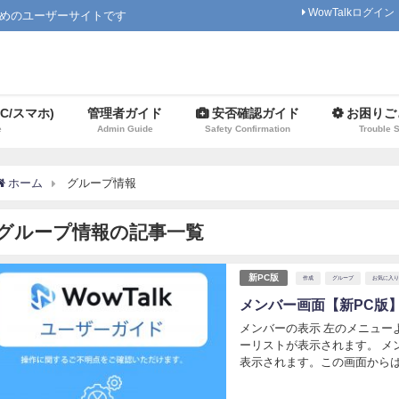
WowTalkログイン
ためのユーザーサイトです
C/スマホ)
管理者ガイド
安否確認ガイド
お困りご
e
Admin Guide
Safety Confirmation
Trouble 
ホーム
グループ情報
グループ情報の記事一覧
新PC版
作成
グループ
お気に入り
メンバー画面【新PC版
メンバーの表示 左のメニュー
ーリストが表示されます。 メ
表示されます。この画面からは
が行えます。 メンバー画面で
索...