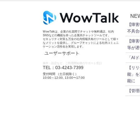
NE
【障害
不具合
WowTalkは、企業の社員間でチャットや無料通話、社内
SNSなどの機能を持った企業内チャットツールです。
セキュリティ対策も万全の社内情報共有のツールとして様々
【障害
なメリットを提供し、グループチャットによる社内コミュニ
ケーション活性化を実現します。
等が遅
ユーザーサポート
「AI
操作・設定など、ご利用開始後のサポート窓口
TEL：03-4243-7399
【リリ
能」を
受付時間 （土日祝除く）
10:00～12:00, 13:00〜17:00
能に
【管理