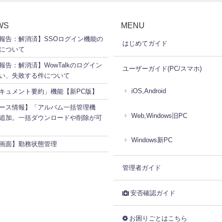
WS
MENU
報告：解消済】SSOログイン機能の
はじめてガイド
について
報告：解消済】WowTalkのログイン
ユーザーガイド(PC/スマホ)
い、失敗する件について
iOS,Android
ドキュメント要約」機能【新PC版】
ース情報】「アルバム一括管理機
Web,Windows旧PC
追加。一括ダウンロードや削除が可
Windows新PC
画面】勤務状態管理
管理者ガイド
安否確認ガイド
お困りごとはこちら