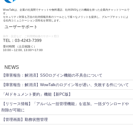
WowTalkは、企業の社員間でチャットや無料通話、社内SNSなどの機能を持った企業内チャットツールで
す。
セキュリティ対策も万全の社内情報共有のツールとして様々なメリットを提供し、グループチャットによ
る社内コミュニケーション活性化を実現します。
ユーザーサポート
操作・設定など、ご利用開始後のサポート窓口
TEL：03-4243-7399
受付時間 （土日祝除く）
10:00～12:00, 13:00〜17:00
NEWS
【障害報告：解消済】SSOログイン機能の不具合について
【障害報告：解消済】WowTalkのログイン等が遅い、失敗する件について
「AIドキュメント要約」機能【新PC版】
【リリース情報】「アルバム一括管理機能」を追加。一括ダウンロードや
削除が可能に
【管理画面】勤務状態管理