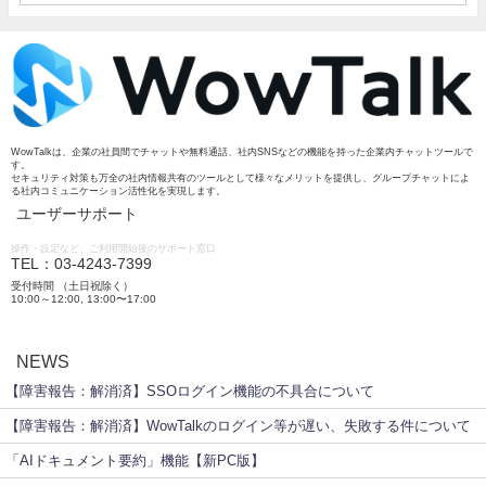
WowTalkは、企業の社員間でチャットや無料通話、社内SNSなどの機能を持った企業内チャットツールで
す。
セキュリティ対策も万全の社内情報共有のツールとして様々なメリットを提供し、グループチャットによ
る社内コミュニケーション活性化を実現します。
ユーザーサポート
操作・設定など、ご利用開始後のサポート窓口
TEL：03-4243-7399
受付時間 （土日祝除く）
10:00～12:00, 13:00〜17:00
NEWS
【障害報告：解消済】SSOログイン機能の不具合について
【障害報告：解消済】WowTalkのログイン等が遅い、失敗する件について
「AIドキュメント要約」機能【新PC版】