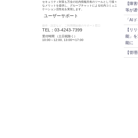
セキュリティ対策も万全の社内情報共有のツールとして様々
【障害
なメリットを提供し、グループチャットによる社内コミュニ
ケーション活性化を実現します。
等が遅
ユーザーサポート
「AI
操作・設定など、ご利用開始後のサポート窓口
TEL：03-4243-7399
【リリ
能」を
受付時間 （土日祝除く）
10:00～12:00, 13:00〜17:00
能に
【管理