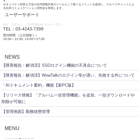
す。
セキュリティ対策も万全の社内情報共有のツールとして様々なメリットを提供し、グループチャットによ
る社内コミュニケーション活性化を実現します。
ユーザーサポート
操作・設定など、ご利用開始後のサポート窓口
TEL：03-4243-7399
受付時間 （土日祝除く）
10:00～12:00, 13:00〜17:00
NEWS
【障害報告：解消済】SSOログイン機能の不具合について
【障害報告：解消済】WowTalkのログイン等が遅い、失敗する件について
「AIドキュメント要約」機能【新PC版】
【リリース情報】「アルバム一括管理機能」を追加。一括ダウンロードや
削除が可能に
【管理画面】勤務状態管理
MENU