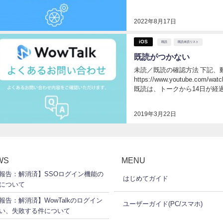
Android : 送受信したメ
2022年8月17日
iOS
既読
既読未読リスト
既読がつかない
未読／既読の確認方法 下記、
https://www.youtube.co
既読は、トークから14日が経
まらない場合、以下の可能性が考
2019年3月22日
WS
MENU
報告：解消済】SSOログイン機能の
はじめてガイド
について
報告：解消済】WowTalkのログイン
ユーザーガイド(PC/スマホ)
い、失敗する件について