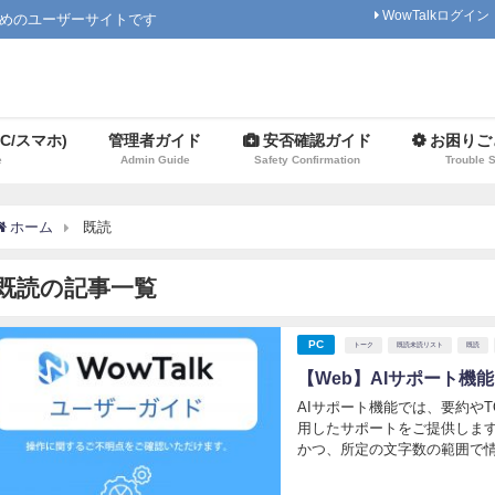
WowTalkログイン
ためのユーザーサイトです
C/スマホ)
管理者ガイド
安否確認ガイド
お困りご
e
Admin Guide
Safety Confirmation
Trouble 
ホーム
既読
既読の記事一覧
PC
トーク
既読未読リスト
既読
【Web】AIサポート機能
AIサポート機能では、要約や
用したサポートをご提供します
かつ、所定の文字数の範囲で情
いては、今後お客様のニーズに
ク内に「A...