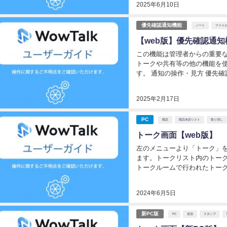
2025年6月10日
優先確認通知機能
ノート
ファイ
【web版】優先確認通知
この機能は管理者からの重要
トークや共有等の他の機能を
す。 通知の操作・見方 優先
くようになっています。 通知
す。 １．通知には...
2025年2月17日
PC
既読
既読未読リスト
取り消し
トーク画面【web版】
左のメニューより「トーク」を
ます。トークリスト内のトーク
トークルームで行われたトーク
することができます。 トーク
を開始する...
2024年6月5日
新PC版
PC
送信
スタンプ