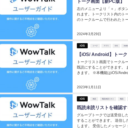
トーク画面【新PC版】
左のメニューより「＋」ボタン
れます。トークリスト内のトー
のトークルームで行われたトー
信することができます。 トー
クを開始す...
2024年3月29日
iOS
トーク
アプリ
iOS
Andro
【iOS/ Android
トークリスト画面でトークル
既読にすることができます。 
きます。 ※本機能はiOS/Andr
らご利用いただけます。 トークリ
2023年1月11日
iOS
未読
既読未読リスト
既読
既読未読リストを確認す
グループトークでは送受信した
することができます。 送信したメッセージ：左に表示されている「既読」をタップ
します。 受信したメッセージ