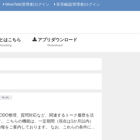
WowTalk(管理者)ログイン
安否確認(管理者)ログイン
とはこちら
アプリダウンロード
Shooting
Download
取り消し
TODO整理、質問対応など、関連するトーク履歴を活
。 こちらの機能は、一定期間（現在は1か月以内）
報をご案内しております。 なお、これらの条件につ
合わせて最適化してまいります。 AIサポート 各トー