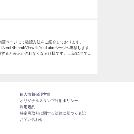
ッセージの吹き出しを長押し>「既読情報」をタップします...
動画ページにて確認方法をご紹介しております。
m/watch?v=nfBFmmbVFrw ※YouTubeページへ遷移します。
過すると表示がされなくなる仕様です。 上記に当ては
えられます。...
個人情報保護方針
オリジナルスタンプ利用ポリシー
利用規約
特定商取引に関する法律に基づく表記
お問い合わせ