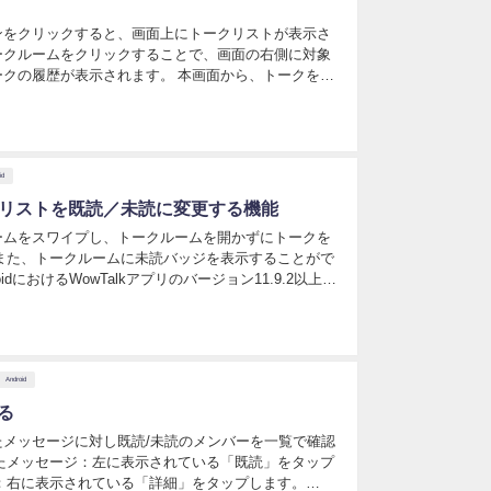
をクリックすると、画面上にトークリストが表示さ
クルームをクリックすることで、画面の右側に対象
クの履歴が表示されます。 本画面から、トークを送
ク画面では下記の操作を行うことができます。 ① トー
id
】トークリストを既読／未読に変更する機能
ームをスワイプし、トークルームを開かずにトークを
また、トークルームに未読バッジを表示することがで
oidにおけるWowTalkアプリのバージョン11.9.2以上か
スト画面からトークを既読にする 1. ...
Android
る
メッセージに対し既読/未読のメンバーを一覧で確認
：右に表示されている「詳細」をタップします。