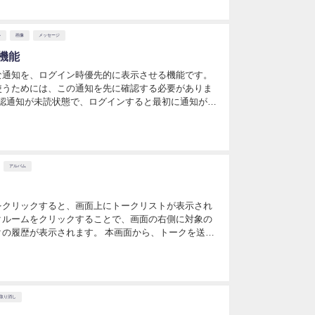
ル
画像
メッセージ
機能
な通知を、ログイン時優先的に表示させる機能です。
使うためには、この通知を先に確認する必要がありま
確認通知が未読状態で、ログインすると最初に通知が開
をすべて確認し終えると、トーク画面に戻る仕様で
アルバム
クリックすると、画面上にトークリストが表示され
ルームをクリックすることで、画面の右側に対象の
の履歴が表示されます。 本画面から、トークを送信
画面では下記の操作を行うことができます。 ① トーク
取り消し