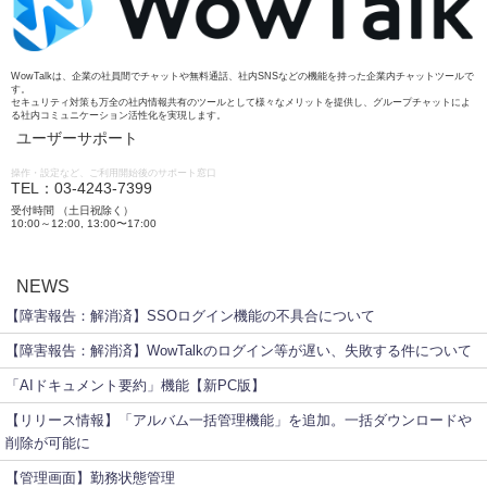
WowTalkは、企業の社員間でチャットや無料通話、社内SNSなどの機能を持った企業内チャットツールで
す。
セキュリティ対策も万全の社内情報共有のツールとして様々なメリットを提供し、グループチャットによ
る社内コミュニケーション活性化を実現します。
ユーザーサポート
操作・設定など、ご利用開始後のサポート窓口
TEL：03-4243-7399
受付時間 （土日祝除く）
10:00～12:00, 13:00〜17:00
NEWS
【障害報告：解消済】SSOログイン機能の不具合について
【障害報告：解消済】WowTalkのログイン等が遅い、失敗する件について
「AIドキュメント要約」機能【新PC版】
【リリース情報】「アルバム一括管理機能」を追加。一括ダウンロードや
削除が可能に
【管理画面】勤務状態管理