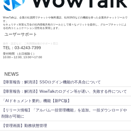
WowTalkは、企業の社員間でチャットや無料通話、社内SNSなどの機能を持った企業内チャットツールで
す。
セキュリティ対策も万全の社内情報共有のツールとして様々なメリットを提供し、グループチャットによ
る社内コミュニケーション活性化を実現します。
ユーザーサポート
操作・設定など、ご利用開始後のサポート窓口
TEL：03-4243-7399
受付時間 （土日祝除く）
10:00～12:00, 13:00〜17:00
NEWS
【障害報告：解消済】SSOログイン機能の不具合について
【障害報告：解消済】WowTalkのログイン等が遅い、失敗する件について
「AIドキュメント要約」機能【新PC版】
【リリース情報】「アルバム一括管理機能」を追加。一括ダウンロードや
削除が可能に
【管理画面】勤務状態管理