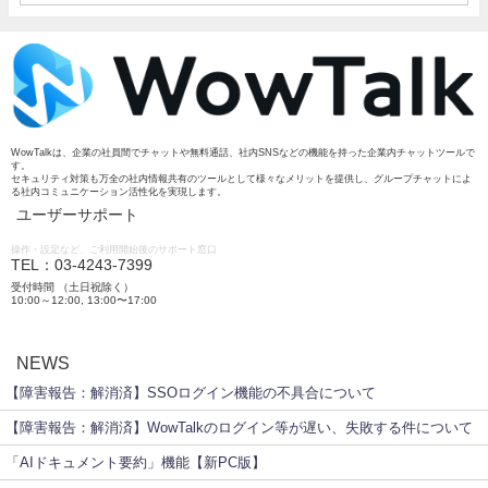
WowTalkは、企業の社員間でチャットや無料通話、社内SNSなどの機能を持った企業内チャットツールで
す。
セキュリティ対策も万全の社内情報共有のツールとして様々なメリットを提供し、グループチャットによ
る社内コミュニケーション活性化を実現します。
ユーザーサポート
操作・設定など、ご利用開始後のサポート窓口
TEL：03-4243-7399
受付時間 （土日祝除く）
10:00～12:00, 13:00〜17:00
NEWS
【障害報告：解消済】SSOログイン機能の不具合について
【障害報告：解消済】WowTalkのログイン等が遅い、失敗する件について
「AIドキュメント要約」機能【新PC版】