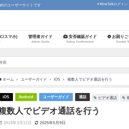
WowTalkログイン
ためのユーザーサイトです
C/スマホ)
管理者ガイド
安否確認ガイド
お困りご
e
Admin Guide
Safety Confirmation
Trouble 
ホーム
ユーザーガイド
iOS
複数人でビデオ通話を行う
iOS
Android
ユーザーガイド
通話
ビデオ通話
複数人でビデオ通話を行う
2019年3月12日
2025年5月9日