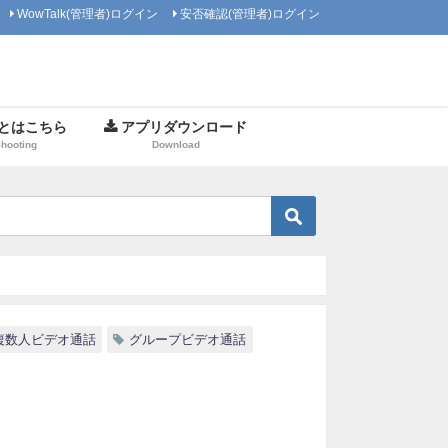
WowTalk(管理者)ログイン
安否確認(管理者)ログイン
とはこちら
アプリダウンロード
Shooting
Download
複数人ビデオ通話
グループビデオ通話